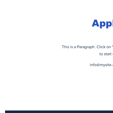
App
This is a Paragraph. Click on 
to start
info@mysite
Iscriviti alla mia newsletter